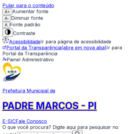
Pular para o conteúdo
Aumentar fonte
A+
Diminuir fonte
A-
Fonte padrão
A
Contraste
Acessibilidade
Ir para página de acessibilidade
Portal da Transparência
(abre em nova aba)
Ir para
Portal da Transparência
Painel Administrativo
Prefeitura Municipal de
PADRE MARCOS - PI
E-SIC
Fale Conosco
O que você procura? Digite aqui para pesquisar no