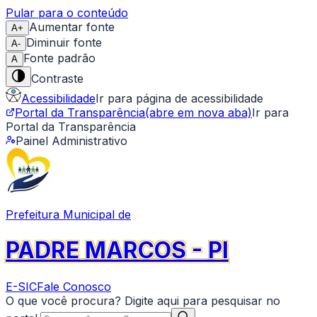
Pular para o conteúdo
Aumentar fonte
A+
Diminuir fonte
A-
Fonte padrão
A
Contraste
Acessibilidade
Ir para página de acessibilidade
Portal da Transparência
(abre em nova aba)
Ir para
Portal da Transparência
Painel Administrativo
Prefeitura Municipal de
PADRE MARCOS - PI
E-SIC
Fale Conosco
O que você procura? Digite aqui para pesquisar no